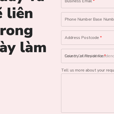
Business Email
*
 liên
Phone Number Base Numb
trong
Address Postcode
*
gày làm
Country of Residence
*
Tell us more about your req