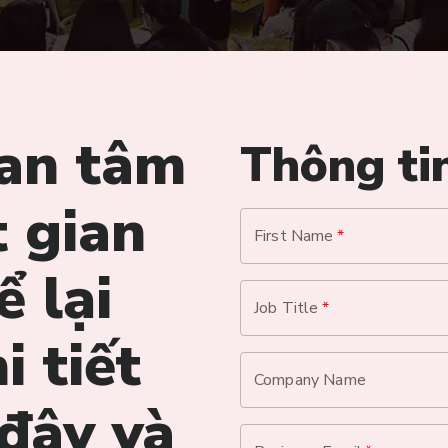
an tâm
Thông tin
t gian
First Name
*
ể lại
Job Title
*
i tiết
Company Name
 đây và