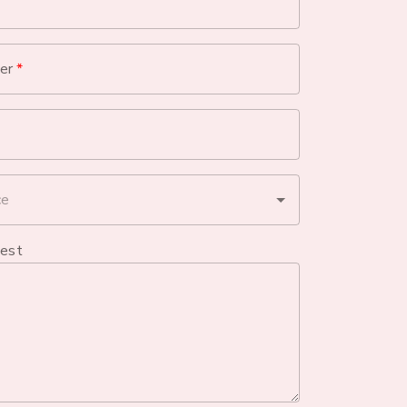
er
*
uest