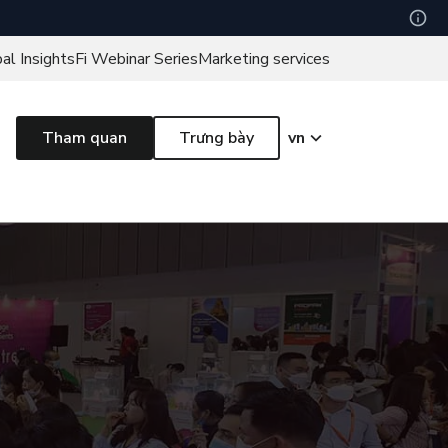
bal Insights
Fi Webinar Series
Marketing services
Tham quan
Trưng bày
vn